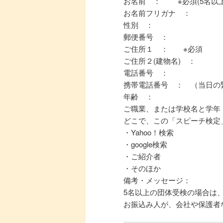
お名前 ： ※必須(5名以
お名前フリガナ ：
性別 ：
郵便番号 ：
ご住所１ ： ※必須
ご住所２(建物名) ：
電話番号 ：
携帯電話番号 ： （当日の
年齢 ：
ご職業、または学校名と学年
どこで、この「スピーチ検定
・Yahoo！検索
・google検索
・ご紹介者
・そのほか
備考・メッセージ：
5名以上の団体受検の場合は
お振込み人が、会社や保護者