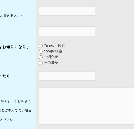
けお書き下さい）
Yahoo！検索
をお知りになりま
google検索
ご紹介者
そのほか
れた方
受検です」とお書き下
などご本人でない場合
書き下さい。